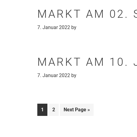
MARKT AM 02. 
7. Januar 2022
by
MARKT AM 10. 
7. Januar 2022
by
Page
Page
Go
1
2
Next Page »
to